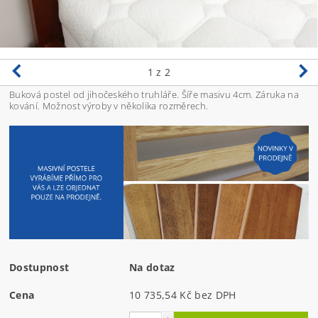
1
z 2
Buková postel od jihočeského truhláře. Šíře masivu 4cm. Záruka na
kování. Možnost výroby v několika rozměrech.
Dostupnost
Na dotaz
Cena
10 735,54 Kč bez DPH