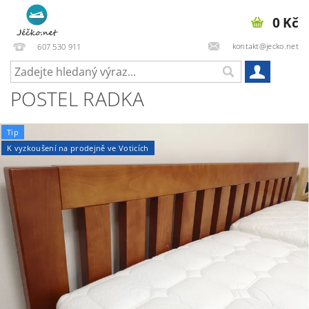
0 Kč
kontakt@jecko.net
607 530 911
POSTEL RADKA
Tip
K vyzkoušení na prodejně ve Voticích