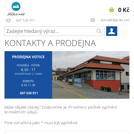
0 Kč
kontakt@jecko.net
607 530 911
KONTAKTY A PRODEJNA
Máte nějaké otázky? Zodpovíme je. Prosíme o pečlivé vyplnění
kontaktních údajů.
Pole označená jako
*
musí být vyplněná.