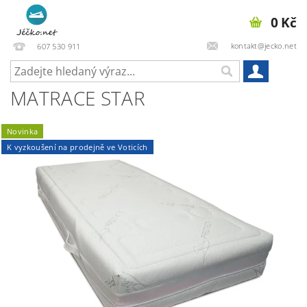
0 Kč
kontakt@jecko.net
607 530 911
MATRACE STAR
Novinka
K vyzkoušení na prodejně ve Voticích