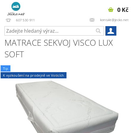
0 Kč
kontakt@jecko.net
607 530 911
MATRACE SEKVOJ VISCO LUX
SOFT
Tip
K vyzkoušení na prodejně ve Voticích